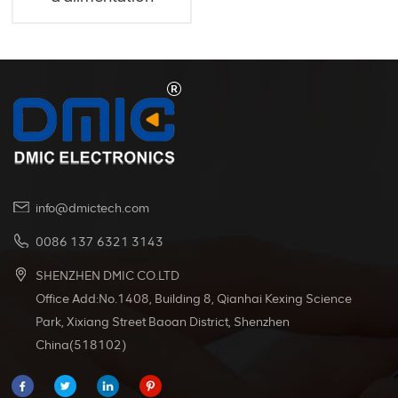
bipolaire SGX75A
info@dmictech.com
0086 137 6321 3143
SHENZHEN DMIC CO.LTD
Office Add:No.1408, Building 8, Qianhai Kexing Science
Park, Xixiang Street Baoan District, Shenzhen
China(518102)