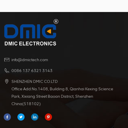
qualité supérieure, notre connecteur offre une
conductivité exceptionnelle même dans des
conditions de courant élevé. Avec une large
gamme de spécifications de bornes, il est
compatible avec différents diamètres de fil, ce qui
le rend incroyablement polyvalent et pratique.
info@dmictech.com
0086 137 6321 3143
SHENZHEN DMIC CO.LTD
Office Add:No.1408, Building 8, Qianhai Kexing Science
Park, Xixiang Street Baoan District, Shenzhen
China(518102)