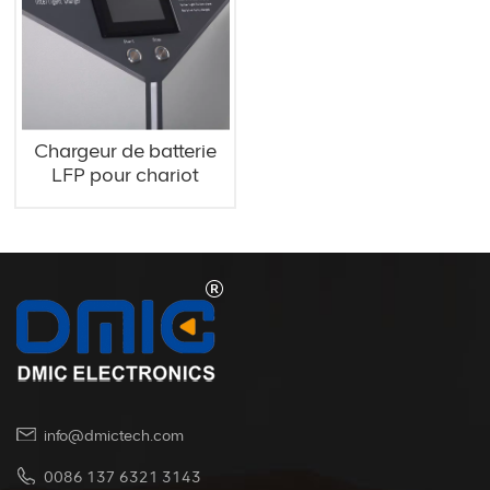
Chargeur de batterie
LFP pour chariot
élévateur 96V 100A
info@dmictech.com
0086 137 6321 3143