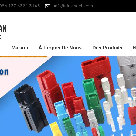
086 137 6321 3143
info@dmictech.com
Maison
À Propos De Nous
Des Produits
N