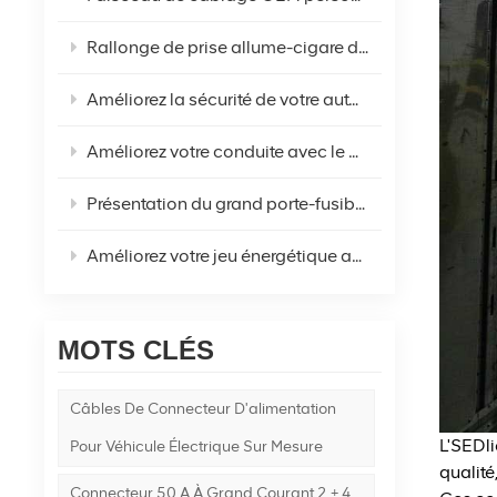
Rallonge de prise allume-cigare de voiture haute puissance personnalisée en usine pour réfrigérateur - Votre solution d'alimentation CC ultime
Améliorez la sécurité de votre automobile avec le faisceau de câblage du porte-fusible à lame étanche moyen
Améliorez votre conduite avec le porte-fusible automobile à boulonner !
Présentation du grand porte-fusible plat à boulonner à courant élevé : l'avenir de la sécurité électrique
Améliorez votre jeu énergétique avec le fil rouge et noir 14 AWG New Energy To Type O !
MOTS CLÉS
Câbles De Connecteur D'alimentation
L'SEDl
Pour Véhicule Électrique Sur Mesure
qualité
Connecteur 50 A À Grand Courant 2 + 4