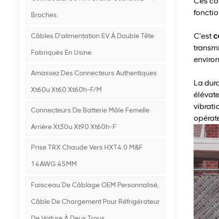
Ces con
fonctio
Broches.
C'est
co
Câbles D'alimentation EV À Double Tête
transmi
Fabriqués En Usine
enviro
Amassez Des Connecteurs Authentiques
La dura
Xt60u Xt60 Xt60h-F/m
élévate
vibrati
Connecteurs De Batterie Mâle Femelle
opérate
Arrière Xt30u Xt90 Xt60h-F
Prise TRX Chaude Vers HXT4.0 M&F
14AWG 45MM
Faisceau De Câblage OEM Personnalisé,
Câble De Chargement Pour Réfrigérateur
De Voiture À Deux Trous