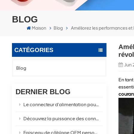
BLOG
Maison
Blog
Améliorez les performances et 
Améli
CATÉGORIES
révo
Jun 
Blog
En tant
essenti
DERNIER BLOG
couran
Le connecteur d'alimentation pour véhicule électrique à courant élevé à 2 + 4 broches est-il la solution optimale pour vos besoins en alimentation électrique ?
Découvrez la puissance des connecteurs Amass authentiques XT60U XT60 XT60H-F/M
Faisceau de câblage OEM personnalisé, câble de chargement pour réfrigérateur de voiture à deux trous !