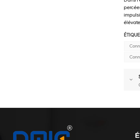
percées
impulsi
élévate
ÉTIQUE
Conne
Conn
É